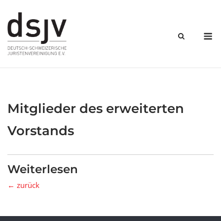
Skip
to
content
M
Mitglieder des erweiterten
Vorstands
Weiterlesen
← zurück