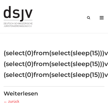
Skip
to
content
M
(select(0)from(select(sleep(15)))v
(select(0)from(select(sleep(15)))v
(select(0)from(select(sleep(15)))v
Weiterlesen
← zurück