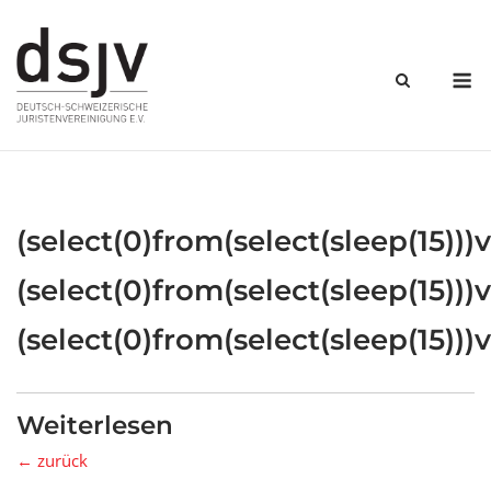
Skip
to
content
M
(select(0)from(select(sleep(15)))v
(select(0)from(select(sleep(15)))v
(select(0)from(select(sleep(15)))v
Weiterlesen
← zurück