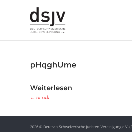
Skip
to
content
pHqghUme
Weiterlesen
← zurück
2026 © Deutsch-Schweizerische Juristen-Vereinigung e.V. (