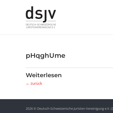
Skip
to
content
pHqghUme
Weiterlesen
← zurück
2026 © Deutsch-Schweizerische Juristen-Vereinigung e.V. (