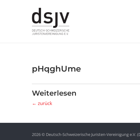
Skip
to
content
pHqghUme
Weiterlesen
← zurück
2026 © Deutsch-Schweizerische Juristen-Vereinigung e.V. (