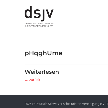
Skip
to
content
pHqghUme
Weiterlesen
← zurück
2026 © Deutsch-Schweizerische Juristen-Vereinigung e.V. (