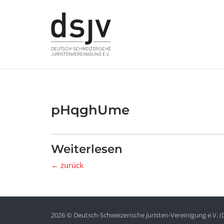
Skip
to
content
pHqghUme
Weiterlesen
← zurück
2026 © Deutsch-Schweizerische Juristen-Vereinigung e.V. (