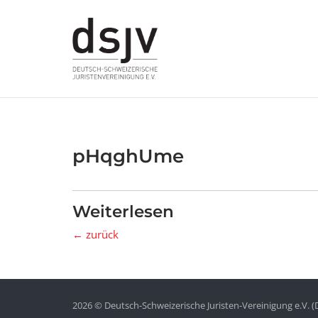
Skip
to
content
pHqghUme
Weiterlesen
← zurück
2026 © Deutsch-Schweizerische Juristen-Vereinigung e.V. (