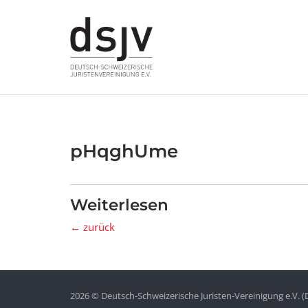
Skip
to
content
pHqghUme
Weiterlesen
← zurück
2026 © Deutsch-Schweizerische Juristen-Vereinigung e.V. (