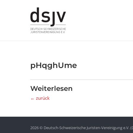
Skip
to
content
pHqghUme
Weiterlesen
← zurück
2026 © Deutsch-Schweizerische Juristen-Vereinigung e.V. (