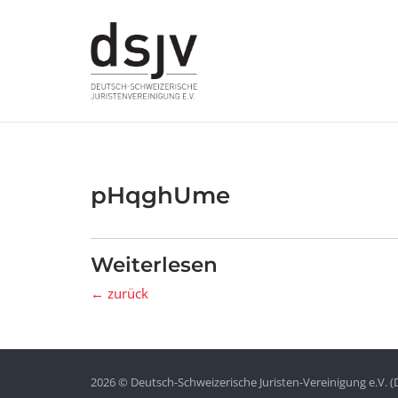
Skip
to
content
pHqghUme
Weiterlesen
← zurück
2026 © Deutsch-Schweizerische Juristen-Vereinigung e.V. (