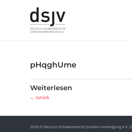
Skip
to
content
pHqghUme
Weiterlesen
← zurück
2026 © Deutsch-Schweizerische Juristen-Vereinigung e.V. (