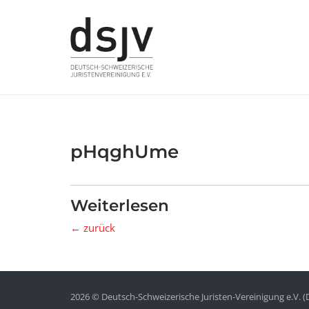
Skip
to
content
pHqghUme
Weiterlesen
← zurück
2026 © Deutsch-Schweizerische Juristen-Vereinigung e.V. (