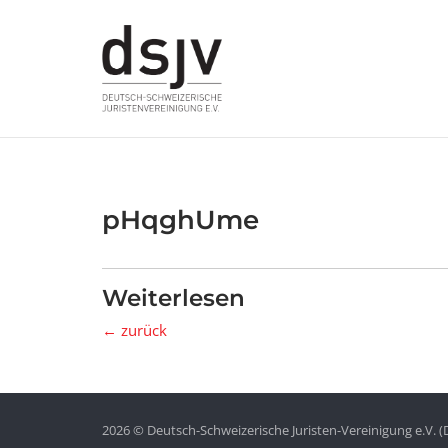
Skip
to
content
pHqghUme
Weiterlesen
← zurück
2026 © Deutsch-Schweizerische Juristen-Vereinigung e.V. (