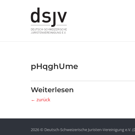
Skip
to
content
pHqghUme
Weiterlesen
← zurück
2026 © Deutsch-Schweizerische Juristen-Vereinigung e.V. (