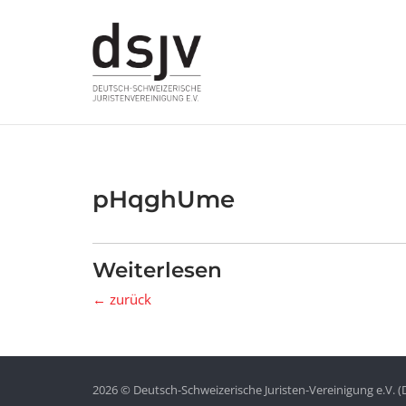
Skip
to
content
pHqghUme
Weiterlesen
← zurück
2026 © Deutsch-Schweizerische Juristen-Vereinigung e.V. (