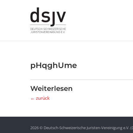
Skip
to
content
pHqghUme
Weiterlesen
← zurück
2026 © Deutsch-Schweizerische Juristen-Vereinigung e.V. (