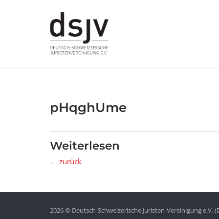
Skip
to
content
pHqghUme
Weiterlesen
← zurück
2026 © Deutsch-Schweizerische Juristen-Vereinigung e.V. (