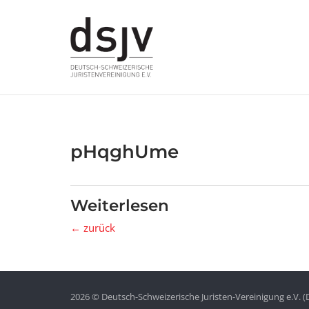
Skip
to
content
pHqghUme
Weiterlesen
← zurück
2026 © Deutsch-Schweizerische Juristen-Vereinigung e.V. (