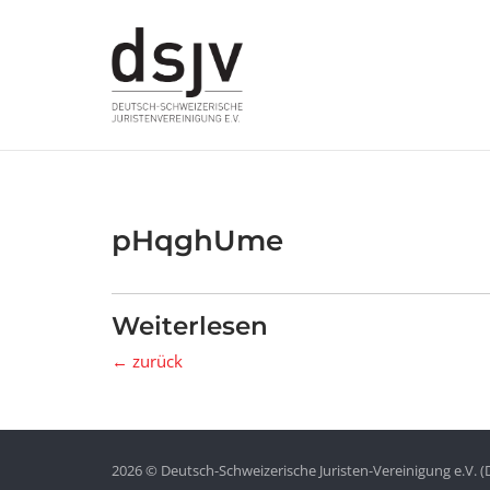
Skip
to
content
pHqghUme
Weiterlesen
← zurück
2026 © Deutsch-Schweizerische Juristen-Vereinigung e.V. (