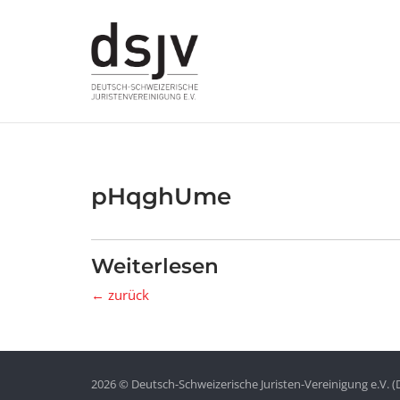
Skip
to
content
pHqghUme
Weiterlesen
← zurück
2026 © Deutsch-Schweizerische Juristen-Vereinigung e.V. (