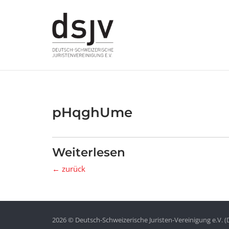
Skip
to
content
pHqghUme
Weiterlesen
← zurück
2026 © Deutsch-Schweizerische Juristen-Vereinigung e.V. (