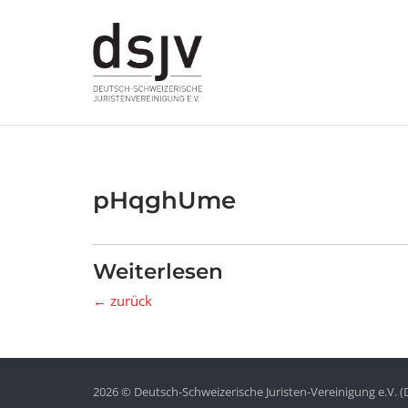
Skip
to
content
pHqghUme
Weiterlesen
← zurück
2026 © Deutsch-Schweizerische Juristen-Vereinigung e.V. (