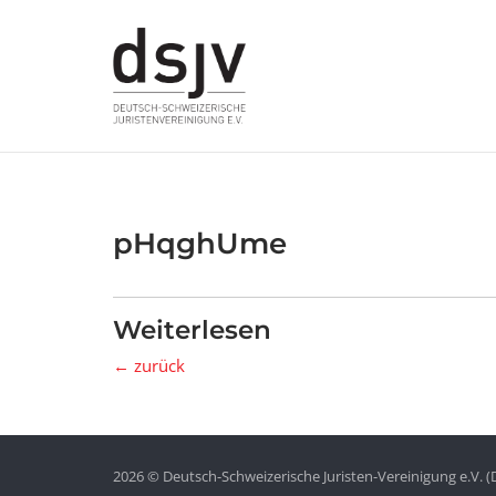
Skip
to
content
pHqghUme
Weiterlesen
← zurück
2026 © Deutsch-Schweizerische Juristen-Vereinigung e.V. (