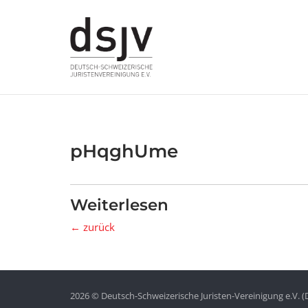
Skip
to
content
pHqghUme
Weiterlesen
← zurück
2026 © Deutsch-Schweizerische Juristen-Vereinigung e.V. (