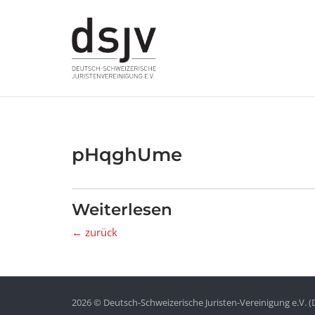
Skip
to
content
pHqghUme
Weiterlesen
← zurück
2026 © Deutsch-Schweizerische Juristen-Vereinigung e.V. (