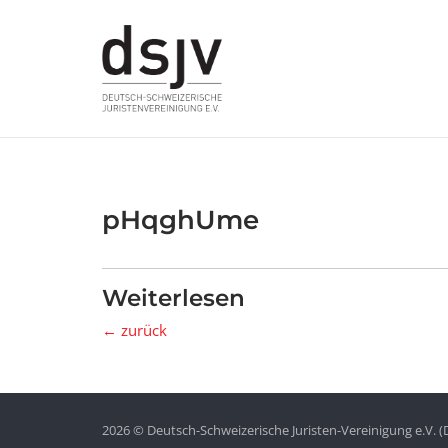
Skip
to
content
pHqghUme
Weiterlesen
← zurück
2026 © Deutsch-Schweizerische Juristen-Vereinigung e.V. (