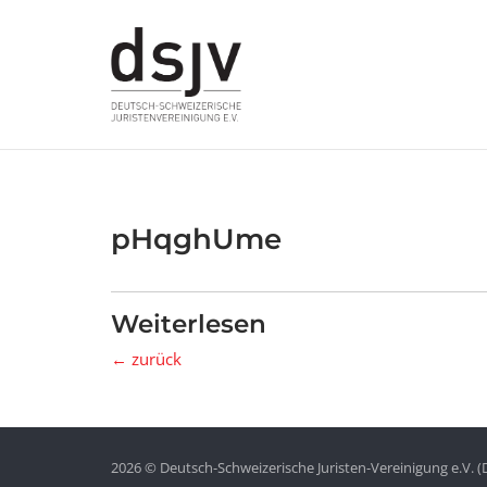
Skip
to
content
pHqghUme
Weiterlesen
← zurück
2026 © Deutsch-Schweizerische Juristen-Vereinigung e.V. (