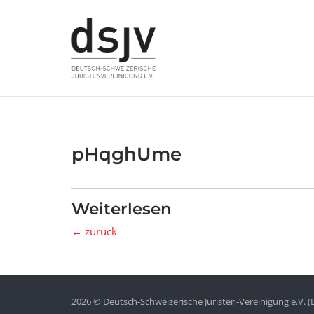
Skip
to
content
pHqghUme
Weiterlesen
← zurück
2026 © Deutsch-Schweizerische Juristen-Vereinigung e.V. (