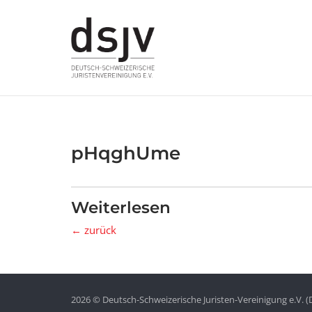
Skip
to
content
pHqghUme
Weiterlesen
← zurück
2026 © Deutsch-Schweizerische Juristen-Vereinigung e.V. (