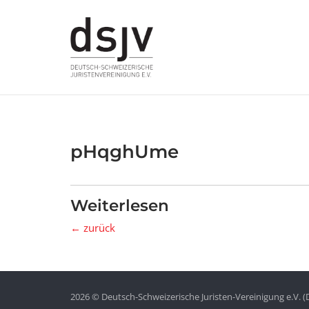
Skip
to
content
pHqghUme
Weiterlesen
← zurück
2026 © Deutsch-Schweizerische Juristen-Vereinigung e.V. (