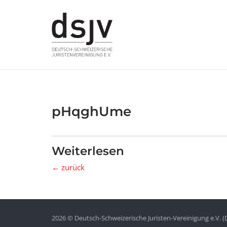
Skip
to
content
pHqghUme
Weiterlesen
← zurück
2026 © Deutsch-Schweizerische Juristen-Vereinigung e.V. (