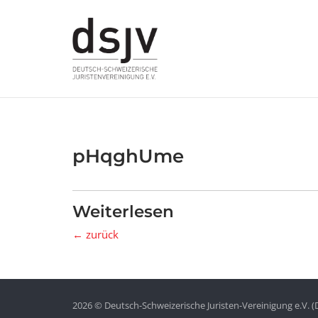
Skip
to
content
pHqghUme
Weiterlesen
← zurück
2026 © Deutsch-Schweizerische Juristen-Vereinigung e.V. (