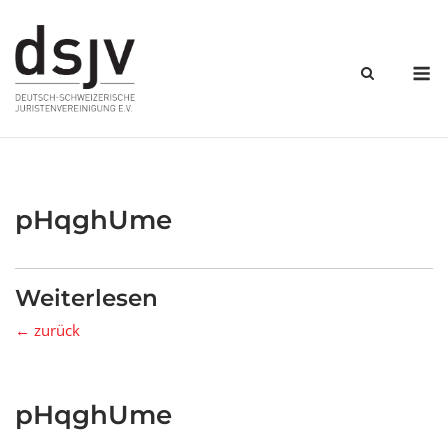
Skip
to
content
M
pHqghUme
Weiterlesen
← zurück
pHqghUme