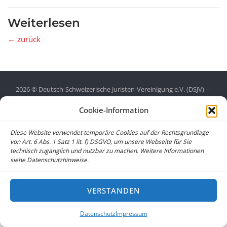
Weiterlesen
← zurück
2026 © Deutsch-Schweizerische Juristen-Vereinigung e.V. (DSJV)
Datenschutz
Cookie-Information
Home
Vorstand
Impressum
Datenschutz
Cookie-Richtlinie (EU)
Diese Website verwendet temporäre Cookies auf der Rechtsgrundlage
von Art. 6 Abs. 1 Satz 1 lit. f) DSGVO, um unsere Webseite für Sie
technisch zugänglich und nutzbar zu machen. Weitere Informationen
siehe Datenschutzhinweise.
VERSTANDEN
Datenschutz
Impressum