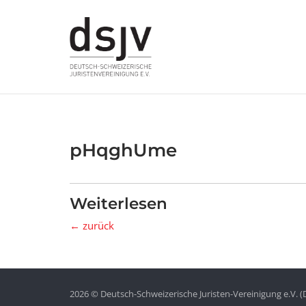
Skip
to
content
pHqghUme
Weiterlesen
← zurück
2026 © Deutsch-Schweizerische Juristen-Vereinigung e.V. (