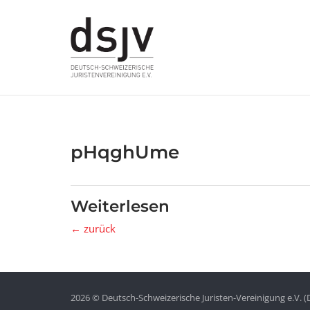
Skip
to
content
pHqghUme
Weiterlesen
← zurück
2026 © Deutsch-Schweizerische Juristen-Vereinigung e.V. (