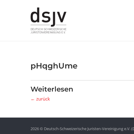
Skip
to
content
pHqghUme
Weiterlesen
← zurück
2026 © Deutsch-Schweizerische Juristen-Vereinigung e.V. (