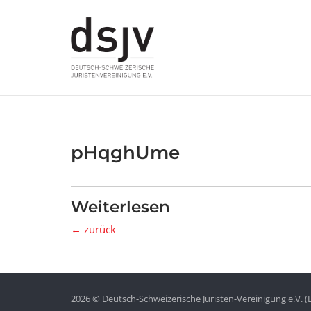
Skip
to
content
pHqghUme
Weiterlesen
← zurück
2026 © Deutsch-Schweizerische Juristen-Vereinigung e.V. (