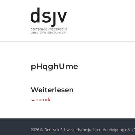
Skip
to
content
pHqghUme
Weiterlesen
← zurück
2026 © Deutsch-Schweizerische Juristen-Vereinigung e.V. (