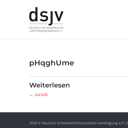
Skip
to
content
pHqghUme
Weiterlesen
← zurück
2026 © Deutsch-Schweizerische Juristen-Vereinigung e.V. (