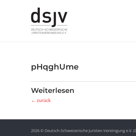
Skip
to
content
pHqghUme
Weiterlesen
← zurück
2026 © Deutsch-Schweizerische Juristen-Vereinigung e.V. (