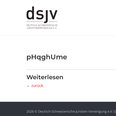
Skip
to
content
pHqghUme
Weiterlesen
← zurück
2026 © Deutsch-Schweizerische Juristen-Vereinigung e.V. (