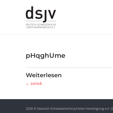
Skip
to
content
pHqghUme
Weiterlesen
← zurück
2026 © Deutsch-Schweizerische Juristen-Vereinigung e.V. (