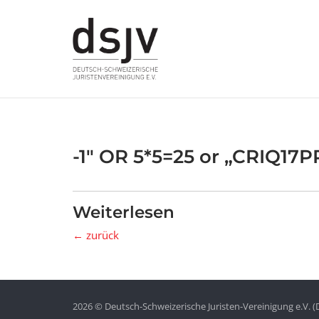
Skip
to
content
-1″ OR 5*5=25 or „CRIQ17P
Weiterlesen
← zurück
2026 © Deutsch-Schweizerische Juristen-Vereinigung e.V. (