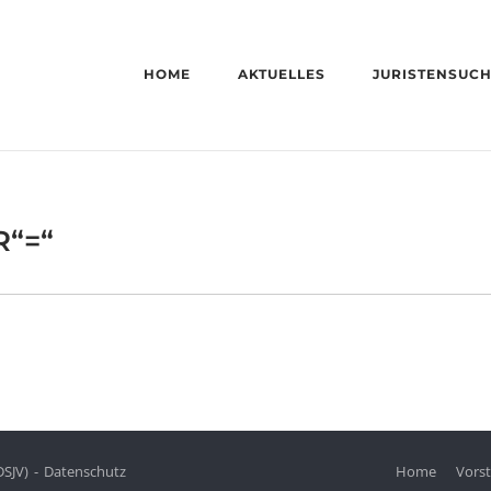
HOME
AKTUELLES
JURISTENSUC
R“=“
DSJV)
Datenschutz
Home
Vors