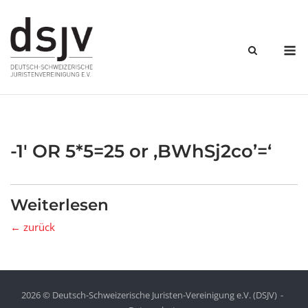
Skip
to
content
M
-1′ OR 5*5=25 or ‚BWhSj2co’=‘
Weiterlesen
← zurück
2026 © Deutsch-Schweizerische Juristen-Vereinigung e.V. (DSJV)