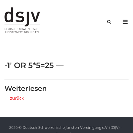
Skip
to
content
M
-1′ OR 5*5=25 —
Weiterlesen
← zurück
2026 © Deutsch-Schweizerische Juristen-Vereinigung e.V. (DSJV)