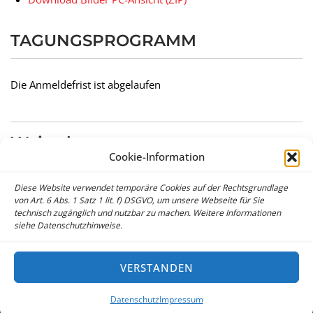
TAGUNGSPROGRAMM
Die Anmeldefrist ist abgelaufen
Weiterlesen
Cookie-Information
← zurück
Diese Website verwendet temporäre Cookies auf der Rechtsgrundlage
von Art. 6 Abs. 1 Satz 1 lit. f) DSGVO, um unsere Webseite für Sie
technisch zugänglich und nutzbar zu machen. Weitere Informationen
siehe Datenschutzhinweise.
2026 © Deutsch-Schweizerische Juristen-Vereinigung e.V. (DSJV)
Datenschutz
VERSTANDEN
Home
Vorstand
Impressum
Datenschutz
Cookie-Richtlinie (EU)
Datenschutz
Impressum